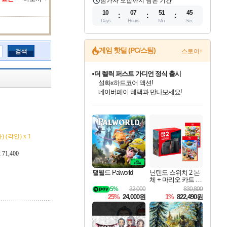
참가자 모집까지 남은 기간
10
07
51
44
Days
Hours
Min
Sec
게임 핫딜 (PC/스팀)
검색
스토어+
더 렐릭 퍼스트 가디언 정식 출시
설화x하드코어 액션!
네이버페이 혜택과 만나보세요!
인벤게임즈 8월 특별 할인!
드래곤소드: 어웨이크닝 입점!
문명 7 특별 할인!
마블 투혼 파이팅 소울즈 정식출시!
귀무자: 검의 길 예약 판매 중!
비스트 오브 리인카네이션 정식 출시!
커세어 코브 출시 기념 할인!
베데스다 40주년 기념 할인 중!
캡콤 프렌차이즈 할인 진행 중!
캡콤 일부 상품 상시 할인
스타워즈 은하계 레이서
로블록스 기프트 카드 공식 입점
인기 퍼블리셔 모음!
스팀으로 만나는 드래곤소드!
조선&고려 DLC 출시 예정
마블 히어로 총 출동&화려한 격투!
10% 할인과
게임프릭 신작 IP
해적'섬'을 발전시키자!
베데스다의 명작들을
몬헌, 바하 등 인기 IP를
몬헌 와일즈 & 드래곤즈 도그마2
인벤게임즈에서 10% 추가 적립
Robux를 가장 안전하고
최대 90% 할인가를 만나보세요!
네이버혜택과 함께 만나보세요!
50%할인&추가 적립까지!
네이버 포인트 혜택까지!
이니&베니 혜택까지!
네이버 혜택가와 함께 예약하세요!
할인&네이버혜택으로 만나보세요!
40주년 프로모션으로 만나보세요!
할인가에 만나보세요!
일부 에디션 상시 할인!
혜택으로 예약 판매 중
편안하게 충전하세요
(각인) x 1
1,400
팰월드 Palworld
닌텐도 스위치 2 본
체 + 마리오 카트 월
드 + 슈퍼 마리오 파
5%
32,000
830,800
티 잼버리 닌텐도
25%
24,000원
1%
822,490원
스위치 2 에디션 +
잼버리 TV 번들