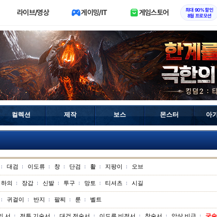
최대 90% 할인
라이브/영상
게이밍/IT
게임스토어
8월 프로모션
컬렉션
제작
보스
몬스터
아
대검
이도류
창
단검
활
지팡이
오브
하의
장갑
신발
투구
망토
티셔츠
시길
귀걸이
반지
팔찌
룬
벨트
의 서
전투 기술서
대검 전술서
이도류 비전서
창술서
암살 비급
궁술