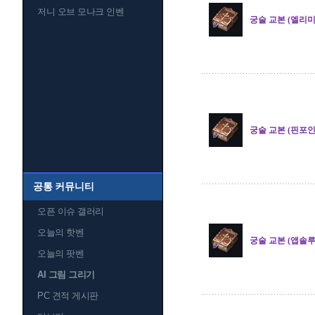
저니 오브 모나크 인벤
궁술 교본 (엘리
궁술 교본 (핀포인
공통 커뮤니티
오픈 이슈 갤러리
오늘의 핫벤
궁술 교본 (앱솔
오늘의 팟벤
AI 그림 그리기
PC 견적 게시판