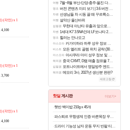
7월~8월 부산-단양-충주-울진 다녀왔어요~
여행
버전 콘텐츠 미리 보기 | 3.6 버전 「신기루 속 등불 그림자, 속세에 깃든 검의 결심」이 8월 20일에 업데이트됩니다!
명조
선생님들 차 시동 끌 때 꾸르륵소리나는데
차벤
(각인) x 1
설악산 울산바위
여행
무한대 아난타 유출과 앞으로의 예상 (루머)
섭컬겜
4,100
1세대 K7 3.5NA인데 LF쏘나타 2.0NA 기변하면 유류비 절약이 얼마나 될까요..?
차벤
힐러는 안나오고
명조
카가미하라 하루 성우 정보 및 주요 필모
아스오라
모든 엘리트 골렘 위치 공략 (30개) - 방랑 결투가
비스트
아사쿠라 마이 성우 정보 및 주요 필모
아스오라
중국 CXMT, D램 매출 점유율 7%…글로벌 4위로 부상
해외겜
(각인) x 1
포트나이트에서 명일방주 엔드필드 [펠리카] 판매 예정
섭컬겜
메모리 3사, 2027년 생산분 완판?
해외겜
3,700
새로고침
핫딜
게시판
더보기+
햇반 백미밥 210g x 45개
(각인) x 1
파스퇴르 무항생제 인증 바른목장 우유 125ml x 24개
4,100
드라이 기능성 남자 운동 무지 반팔 티셔츠 빅사이즈