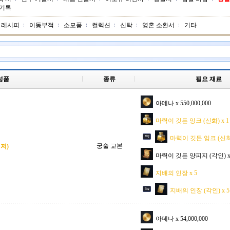
 기록
레시피
이동부적
소모품
컬렉션
신탁
영혼 소환서
기타
성품
종류
필요 재료
아데나 x 550,000,000
마력이 깃든 잉크 (신화) x 1
마력이 깃든 잉크 (신화) 
궁술 교본
저)
마력이 깃든 양피지 (각인) x 7
지배의 인장 x 5
지배의 인장 (각인) x 5
아데나 x 54,000,000