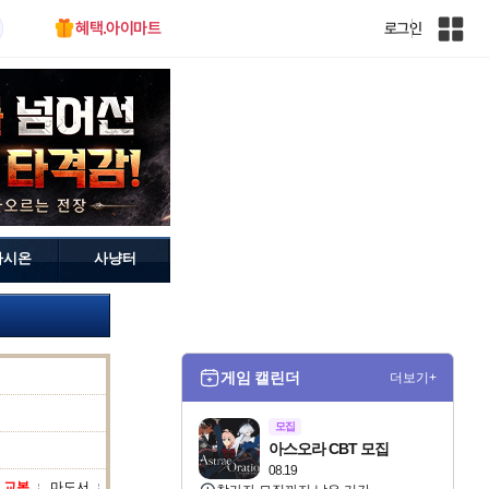
혜택.아이마트
로그인
인
벤
전
체
사
이
트
맵
가시온
사냥터
게임 캘린더
더보기+
모집
아스오라 CBT 모집
08.19
 교본
마도서