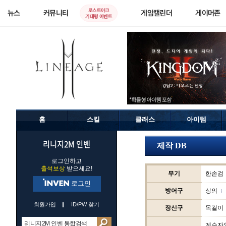
로스트아크
뉴스
커뮤니티
게임캘린더
게이머존
기대평 이벤트
홈
스킬
클래스
아이템
리니지2M 인벤
제작 DB
로그인하고
출석보상
받으세요!
무기
한손검
로그인
방어구
상의
회원가입
ID/PW 찾기
장신구
목걸이
계승자