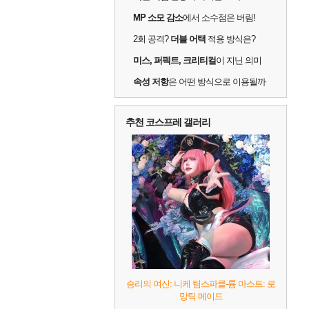
MP 소모 감소
에서 소수점은 버림!
2회 공격?
더블 어택
적용 방식은?
미스, 퍼펙트, 크리티컬
이 지닌 의미
속성 저항
은 어떤 방식으로 이용될까
추천 코스프레 갤러리
승리의 여신: 니케 팀스파클-륨 마스트: 로
망틱 메이드