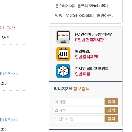
몬스터에너지 울트라 355ml x 48개
맛있는우유GT 소화잘되는 배안아픈 저지방우유 180ml x 48개
(각인) x 1
PC 견적이 궁금하다면?
3,400
IT인벤 견적게시판
매일매일,
인벤 출석체크!
주사위 굴리고 포인트!
(각인) x 1
인벤 마블
210
리니지2M
정보검색
검색
검색
검색
(각인) x 1
210