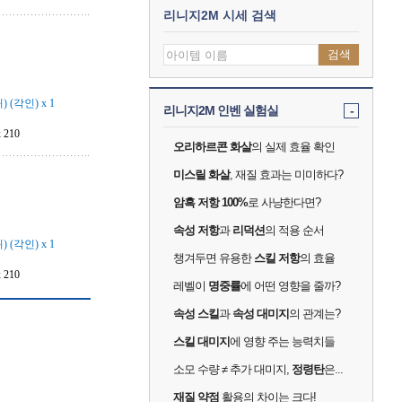
리니지2M 시세 검색
검색
(각인) x 1
리니지2M 인벤 실험실
-
210
오리하르콘 화살
의 실제 효율 확인
미스릴 화살
, 재질 효과는 미미하다?
암흑 저항 100%
로 사냥한다면?
속성 저항
과
리덕션
의 적용 순서
(각인) x 1
챙겨두면 유용한
스킬 저항
의 효율
210
레벨이
명중률
에 어떤 영향을 줄까?
속성 스킬
과
속성 대미지
의 관계는?
스킬 대미지
에 영향 주는 능력치들
소모 수량 ≠ 추가 대미지,
정령탄
은...
재질 약점
활용의 차이는 크다!