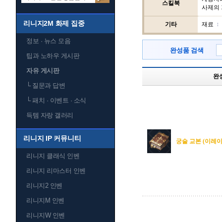
스킬북
사제의
리니지2M 화제 집중
기타
재료
정보 · 뉴스 모음
완성품 검색
팁과 노하우 게시판
자유 게시판
완
└
질문과 답변
└
패치 · 이벤트 · 소식
득템 자랑 갤러리
리니지 IP 커뮤니티
궁술 교본 (이레이
리니지 클래식 인벤
리니지 리마스터 인벤
리니지2 인벤
리니지M 인벤
리니지W 인벤