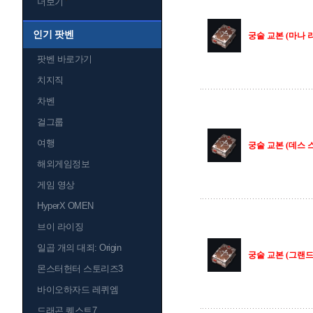
더보기
인기 팟벤
궁술 교본 (마나 리
팟벤 바로가기
치지직
차벤
걸그룹
여행
궁술 교본 (데스 스
해외게임정보
게임 영상
HyperX OMEN
브이 라이징
일곱 개의 대죄: Origin
궁술 교본 (그랜드
몬스터헌터 스토리즈3
바이오하자드 레퀴엠
드래곤 퀘스트7