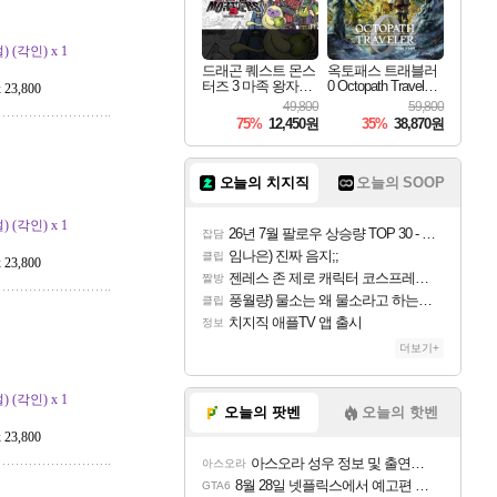
(각인) x 1
드래곤 퀘스트 몬스
옥토패스 트래블러
터즈 3 마족 왕자와
0 Octopath Traveler
3,800
엘프의 여행 Dragon
0
49,800
59,800
Quest Monsters The
75%
12,450원
35%
38,870원
Dark Prince
오늘의 치지직
오늘의 SOOP
(각인) x 1
26년 7월 팔로우 상승량 TOP 30 - 월간 치지직
잡담
임나은) 진짜 음지;;
클립
3,800
젠레스 존 제로 캐릭터 코스프레한 꽁주
짤방
풍월량) 물소는 왜 물소라고 하는거야? 아! 그만 ㅋㅋ 알았어 ㅋㅋ
클립
치지직 애플TV 앱 출시
정보
더보기+
(각인) x 1
오늘의 팟벤
오늘의 핫벤
3,800
아스오라 성우 정보 및 출연작 모음
아스오라
8월 28일 넷플릭스에서 예고편 공개 예정
GTA6